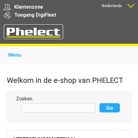
Nederlands
Klantenzone
Français
Toegang
Digi
Fleet
Menu
Home
Over Phelect
Producten voor garages
Producten voor transporteurs
Opleiding
Nieuws
Welkom in de e-shop van PHELECT
Ondersteuning
Download
Links
Contact
Zoeken