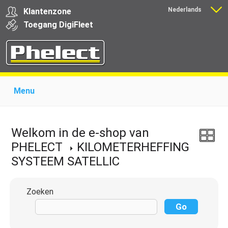
Nederlands
Klantenzone
Français
Toegang
Digi
Fleet
Menu
Home
Over Phelect
Producten voor garages
Producten voor transporteurs
Opleiding
Nieuws
Welkom in de e-shop van
Ondersteuning
Download
Links
Contact
PHELECT
KILOMETERHEFFING
SYSTEEM SATELLIC
Zoeken