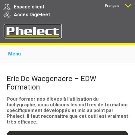
Français
Espace client
Nederlands
Accès
Digi
Fleet
Menu
Home
Présentation
Produits pour garages
Produits pour transporteurs
Formations
Actualité
Eric De Waegenaere – EDW
Support
Download
Liens
Contact
Formation
Pour former nos élèves à l’utilisation du
tachygraphe, nous utilisons les coffres de formation
spécifiquement développés et mis au point par
Phelect. Il faut reconnaitre que cet outil est vraiment
très efficace.