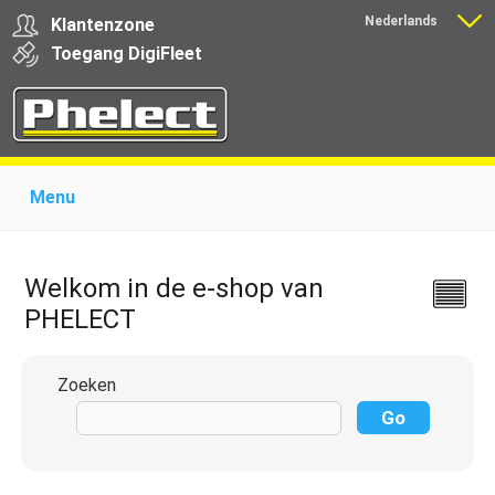
Nederlands
Klantenzone
Français
Toegang
Digi
Fleet
Menu
Home
Over Phelect
Producten voor garages
Producten voor transporteurs
Opleiding
Nieuws
Welkom in de e-shop van
Ondersteuning
Download
Links
Contact
PHELECT
Zoeken