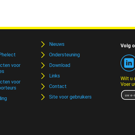
Nieuws
Volg o
Phelect
Ondersteuning
cten voor
Download
es
Links
Wilt u
cten voor
Voer u
Contact
porteurs
Site voor gebruikers
ding