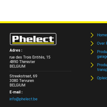
Home
Over 
Adres :
Produ
garag
rue des Trois Entités, 15
4890 Thimister
Produ
BELGIUM
trans
Streekstraat, 69
Oplei
3080 Tervuren
BELGIUM
E-mail :
info@phelect.be