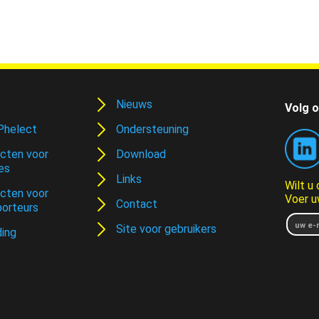
Nieuws
Volg o
Phelect
Ondersteuning
cten voor
Download
es
Links
Wilt u
cten voor
Voer u
Contact
porteurs
Site voor gebruikers
ding