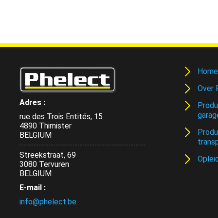
Home
Over 
Adres :
Produ
garag
rue des Trois Entités, 15
4890 Thimister
Produ
BELGIUM
trans
Streekstraat, 69
Oplei
3080 Tervuren
BELGIUM
E-mail :
info@phelect.be