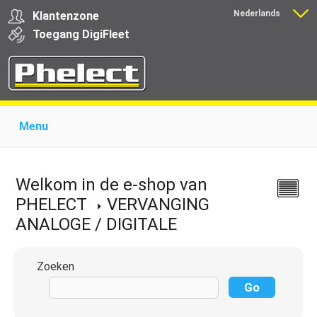
Nederlands
Klantenzone
Français
Toegang
Digi
Fleet
Menu
Home
Over Phelect
Producten voor garages
Producten voor transporteurs
Opleiding
Nieuws
Welkom in de e-shop van
Ondersteuning
Download
Links
Contact
PHELECT
VERVANGING
ANALOGE / DIGITALE
Zoeken