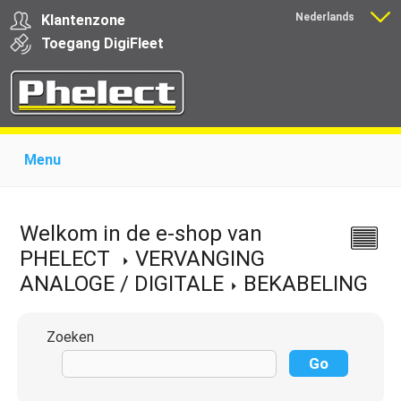
Nederlands
Klantenzone
Français
Toegang
Digi
Fleet
Menu
Home
Over Phelect
Producten voor garages
Producten voor transporteurs
Opleiding
Nieuws
Welkom in de e-shop van
Ondersteuning
Download
Links
Contact
PHELECT
VERVANGING
ANALOGE / DIGITALE
BEKABELING
Zoeken