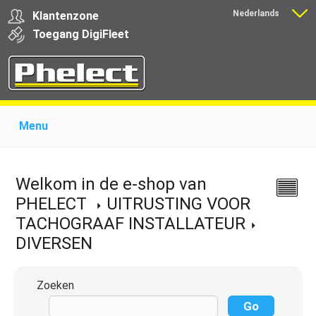
Nederlands
Klantenzone
Français
Toegang
Digi
Fleet
Menu
Home
Over Phelect
Producten voor garages
Producten voor transporteurs
Opleiding
Nieuws
Welkom in de e-shop van
Ondersteuning
Download
Links
Contact
PHELECT
UITRUSTING VOOR
TACHOGRAAF INSTALLATEUR
DIVERSEN
Zoeken