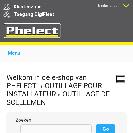
Nederlands
Klantenzone
Français
Toegang
Digi
Fleet
Menu
Home
Over Phelect
Producten voor garages
Producten voor transporteurs
Opleiding
Nieuws
Welkom in de e-shop van
Ondersteuning
Download
Links
Contact
PHELECT
OUTILLAGE POUR
INSTALLATEUR
OUTILLAGE DE
SCELLEMENT
Zoeken