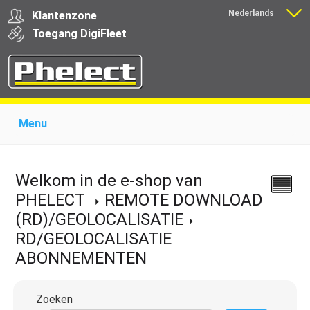
Nederlands
Klantenzone
Français
Toegang
Digi
Fleet
Menu
Home
Over Phelect
Producten voor garages
Producten voor transporteurs
Opleiding
Nieuws
Welkom in de e-shop van
Ondersteuning
Download
Links
Contact
PHELECT
REMOTE DOWNLOAD
(RD)/GEOLOCALISATIE
RD/GEOLOCALISATIE
ABONNEMENTEN
Zoeken