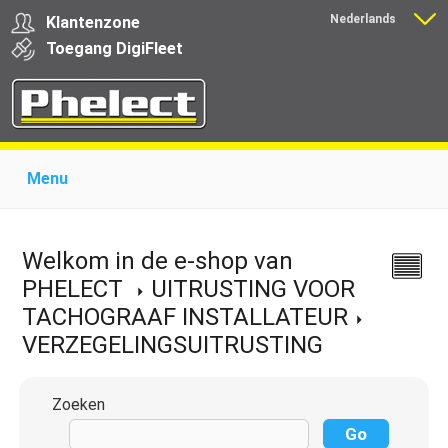
Nederlands
Klantenzone
Français
Toegang
Digi
Fleet
Menu
Home
Over Phelect
Producten voor garages
Producten voor transporteurs
Opleiding
Nieuws
Welkom in de e-shop van
Ondersteuning
Download
Links
Contact
PHELECT
UITRUSTING VOOR
TACHOGRAAF INSTALLATEUR
VERZEGELINGSUITRUSTING
Zoeken