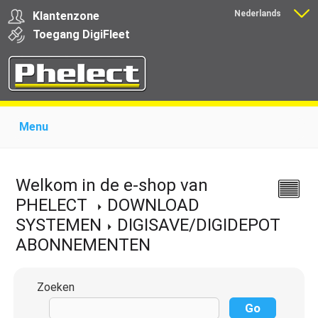
Nederlands
Klantenzone
Français
Toegang
Digi
Fleet
Menu
Home
Over Phelect
Producten voor garages
Producten voor transporteurs
Opleiding
Nieuws
Welkom in de e-shop van
Ondersteuning
Download
Links
Contact
PHELECT
DOWNLOAD
SYSTEMEN
DIGISAVE/DIGIDEPOT
ABONNEMENTEN
Zoeken