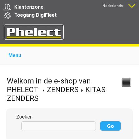
Nederlands
Klantenzone
Français
Toegang
Digi
Fleet
Menu
Home
Over Phelect
Producten voor garages
Producten voor transporteurs
Opleiding
Nieuws
Welkom in de e-shop van
Ondersteuning
Download
Links
Contact
PHELECT
ZENDERS
KITAS
ZENDERS
Zoeken