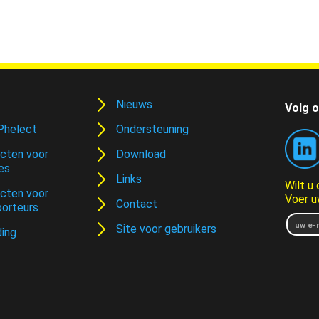
Nieuws
Volg o
Phelect
Ondersteuning
cten voor
Download
es
Links
Wilt u
cten voor
Voer u
Contact
porteurs
Site voor gebruikers
ding