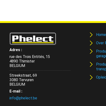
Home
Over 
Adres :
Produ
garag
rue des Trois Entités, 15
4890 Thimister
Produ
BELGIUM
trans
Streekstraat, 69
Oplei
3080 Tervuren
BELGIUM
E-mail :
info@phelect.be