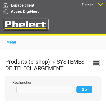
Français
Espace client
Nederlands
Accès
Digi
Fleet
Menu
Home
Présentation
Produits pour garages
Produits pour transporteurs
Formations
Produits (e-shop)
SYSTEMES
Actualité
Support
Download
Liens
DE TELECHARGEMENT
Contact
Rechercher