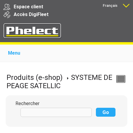
Français
Espace client
Nederlands
Accès
Digi
Fleet
Menu
Home
Présentation
Produits pour garages
Produits pour transporteurs
Formations
Produits (e-shop)
SYSTEME DE
Actualité
Support
Download
Liens
PEAGE SATELLIC
Contact
Rechercher