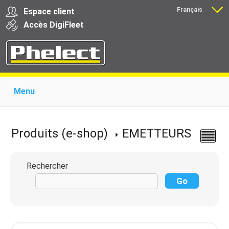
Français
Espace client
Nederlands
Accès
Digi
Fleet
Menu
Home
Présentation
Produits pour garages
Produits pour transporteurs
Formations
Produits (e-shop)
EMETTEURS
Actualité
Support
Download
Liens
Contact
Rechercher