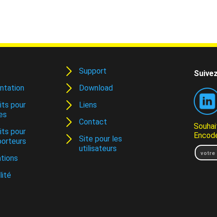
Support
Suivez
ntation
Download
its pour
Liens
es
Contact
Souhai
its pour
Encode
Site pour les
porteurs
utilisateurs
tions
lité