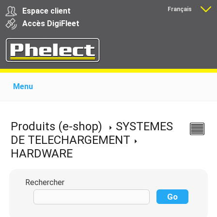
Français
Espace client
Nederlands
Accès
Digi
Fleet
Menu
Home
Présentation
Produits pour garages
Produits pour transporteurs
Formations
Produits (e-shop)
SYSTEMES
Actualité
Support
Download
Liens
DE TELECHARGEMENT
Contact
HARDWARE
Rechercher