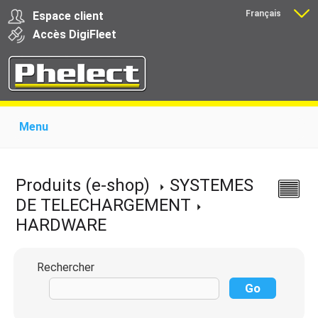
Français
Espace client
Nederlands
Accès
Digi
Fleet
Menu
Home
Présentation
Produits pour garages
Produits pour transporteurs
Formations
Produits (e-shop)
SYSTEMES
Actualité
Support
Download
Liens
DE TELECHARGEMENT
Contact
HARDWARE
Rechercher