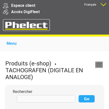
Français
Espace client
Nederlands
Accès
Digi
Fleet
Menu
Home
Présentation
Produits pour garages
Produits pour transporteurs
Formations
Produits (e-shop)
Actualité
Support
Download
Liens
TACHOGRAFEN
(DIGITALE EN
Contact
ANALOGE)
Rechercher