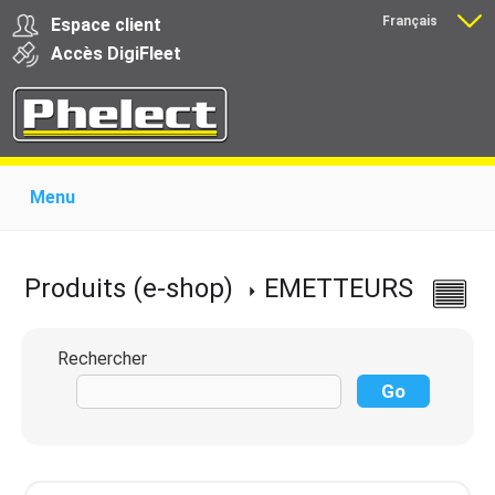
Français
Espace client
Nederlands
Accès
Digi
Fleet
Menu
Home
Présentation
Produits pour garages
Produits pour transporteurs
Formations
Produits (e-shop)
EMETTEURS
Actualité
Support
Download
Liens
Contact
Rechercher