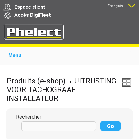
Français
Espace client
Nederlands
Accès
Digi
Fleet
Menu
Home
Présentation
Produits pour garages
Produits pour transporteurs
Formations
Produits (e-shop)
UITRUSTING
Actualité
Support
Download
Liens
VOOR TACHOGRAAF
Contact
INSTALLATEUR
Rechercher